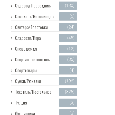
Садовод Посредники
(180)
Самокаты/Велосипеды
(5)
Свитера/Толстовки
(24)
Сладости/Икра
(45)
Спецодежда
(12)
Спортивные костюмы
(35)
Спорттовары
(4)
Сумки/Рюкзаки
(196)
Текстиль/Постельное
(325)
Турция
(3)
Флористика
(3)