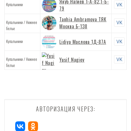
Якуб Нагиев 1-А-82,1-Б-
Купальники
VK
79
Tanhia Ambramova ТЯК
/
Купальники
Нижнее
VK
Москва Б-138
белье
Купальники
Lidiya Маслова 1Д-87А
VK
/
Купальники
Нижнее
Yusif Nagiev
VK
белье
АВТОРИЗАЦИЯ ЧЕРЕЗ: