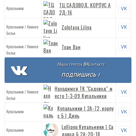
ТЦ САДОВОД, КОРПУС А
Купальники
VK
2Д-16
/
Купальники
Нижнее
Zolotaya Liliya
VK
белье
/
Купальники
Нижнее
Тоан Ван
VK
белье
Наша группа ВКонтакте
ПОДПИШИСЬ !
Находимся ТК "Садовод" м
/
Купальники
Нижнее
VK
есто 1-3-09 Купальники
белье
Купальники | 2А-72, корпу
Купальники
VK
с Б | Динь
Lollipop Купальники | Cа
Купальники
VK
довод Б 2А-20-18