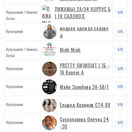
ПИЖАМЫ| 2А/54 КОРПУС Б
/
Купальники
Нижнее
VK
| ТК САДОВОД
белье
модная одежда садово
Купальники
VK
д
/
Купальники
Нижнее
Minh Minh
VK
белье
PRETTY SWIMSUIT | 1Б -
Купальники
VK
16 Корпус А
Купальники
Майя Заробова 2А-58/1
VK
Купальники
Ельшад Каримов СТ4-88
VK
Суслопарова Олечка 24
Купальники
VK
-30