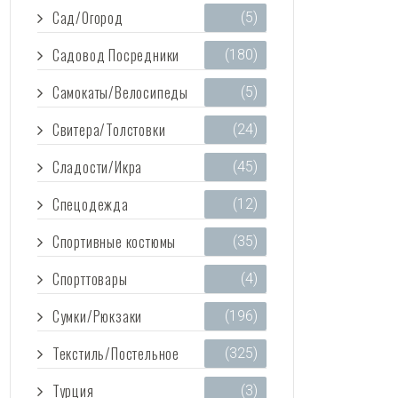
Сад/Огород
(5)
Садовод Посредники
(180)
Самокаты/Велосипеды
(5)
Свитера/Толстовки
(24)
Сладости/Икра
(45)
Спецодежда
(12)
Спортивные костюмы
(35)
Спорттовары
(4)
Сумки/Рюкзаки
(196)
Текстиль/Постельное
(325)
Турция
(3)