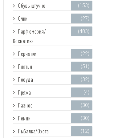
Обувь штучно
(153)
Очки
(27)
Парфюмерия/
(483)
Косметика
Перчатки
(22)
Платья
(51)
Посуда
(32)
Пряжа
(4)
Разное
(30)
Ремни
(30)
Рыбалка/Охота
(12)