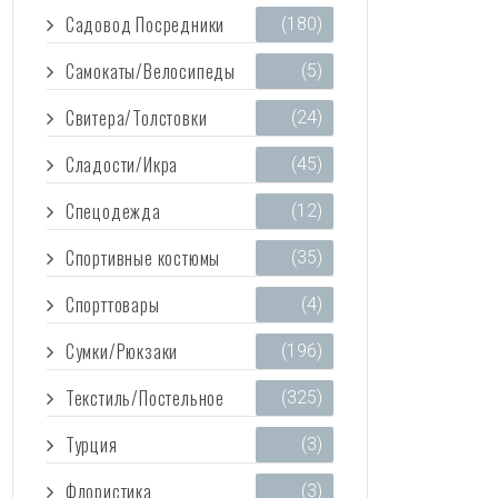
Садовод Посредники
(180)
Самокаты/Велосипеды
(5)
Свитера/Толстовки
(24)
Сладости/Икра
(45)
Спецодежда
(12)
Спортивные костюмы
(35)
Спорттовары
(4)
Сумки/Рюкзаки
(196)
Текстиль/Постельное
(325)
Турция
(3)
Флористика
(3)