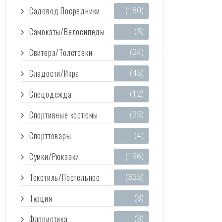
Садовод Посредники
(180)
Самокаты/Велосипеды
(5)
Свитера/Толстовки
(24)
Сладости/Икра
(45)
Спецодежда
(12)
Спортивные костюмы
(35)
Спорттовары
(4)
Сумки/Рюкзаки
(196)
Текстиль/Постельное
(325)
Турция
(3)
Флористика
(3)