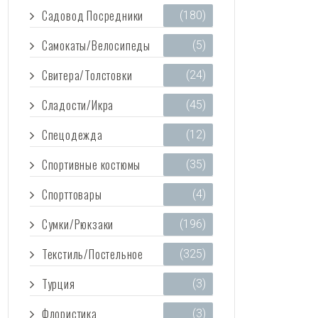
Садовод Посредники
(180)
Самокаты/Велосипеды
(5)
Свитера/Толстовки
(24)
Сладости/Икра
(45)
Спецодежда
(12)
Спортивные костюмы
(35)
Спорттовары
(4)
Сумки/Рюкзаки
(196)
Текстиль/Постельное
(325)
Турция
(3)
Флористика
(3)