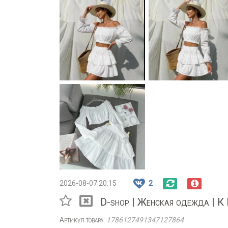
2026-08-07 20:15
2
D-shop | Женская одежда | К
Артикул товара:
1786127491347127864