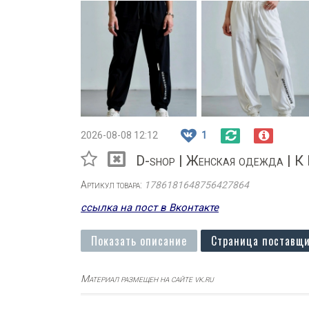
2026-08-08 12:12
1
D-shop | Женская одежда | К
Артикул товара:
1786181648756427864
ссылка на пост в Вконтакте
Показать описание
Страница поставщи
Материал размещен на сайте vk.ru