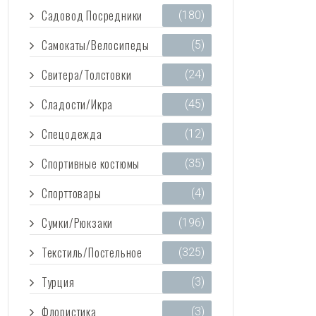
Садовод Посредники
(180)
Самокаты/Велосипеды
(5)
Свитера/Толстовки
(24)
Сладости/Икра
(45)
Спецодежда
(12)
Спортивные костюмы
(35)
Спорттовары
(4)
Сумки/Рюкзаки
(196)
Текстиль/Постельное
(325)
Турция
(3)
Флористика
(3)