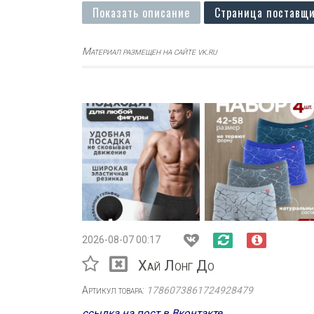
Показать описание
Страница поставщи
Материал размещен на сайте vk.ru
2026-08-07 00:17
Хай Лонг До
Артикул товара:
1786073861724928479
ссылка на пост в Вконтакте