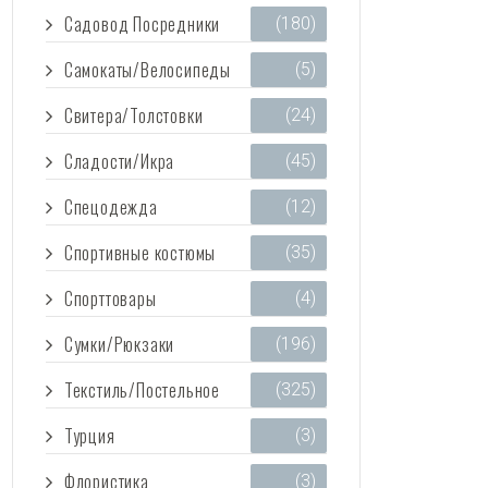
Садовод Посредники
(180)
Самокаты/Велосипеды
(5)
Свитера/Толстовки
(24)
Сладости/Икра
(45)
Спецодежда
(12)
Спортивные костюмы
(35)
Спорттовары
(4)
Сумки/Рюкзаки
(196)
Текстиль/Постельное
(325)
Турция
(3)
Флористика
(3)