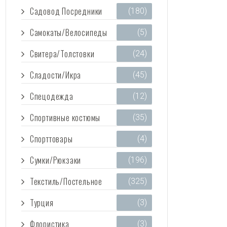
Садовод Посредники
(180)
Самокаты/Велосипеды
(5)
Свитера/Толстовки
(24)
Сладости/Икра
(45)
Спецодежда
(12)
Спортивные костюмы
(35)
Спорттовары
(4)
Сумки/Рюкзаки
(196)
Текстиль/Постельное
(325)
Турция
(3)
Флористика
(3)