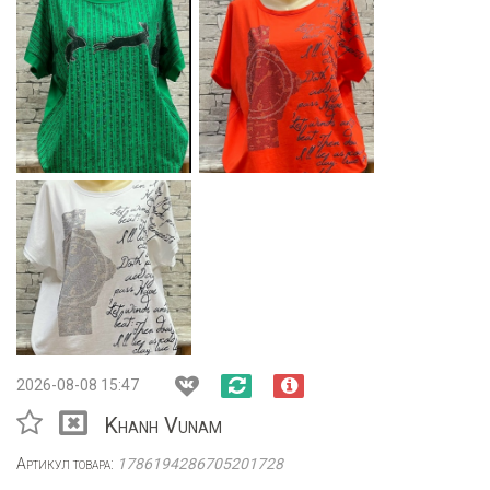
2026-08-08 15:47
Khanh Vunam
Артикул товара:
1786194286705201728