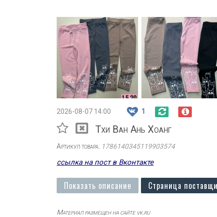
2026-08-07 14:00
1
Тхи Ван Ань Хоанг
Артикул товара:
1786140345119903574
ссылка на пост в Вконтакте
Показать описание
Страница поставщи
Материал размещен на сайте vk.ru