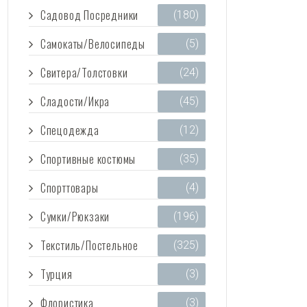
Садовод Посредники
(180)
Самокаты/Велосипеды
(5)
Свитера/Толстовки
(24)
Сладости/Икра
(45)
Спецодежда
(12)
Спортивные костюмы
(35)
Спорттовары
(4)
Сумки/Рюкзаки
(196)
Текстиль/Постельное
(325)
Турция
(3)
Флористика
(3)