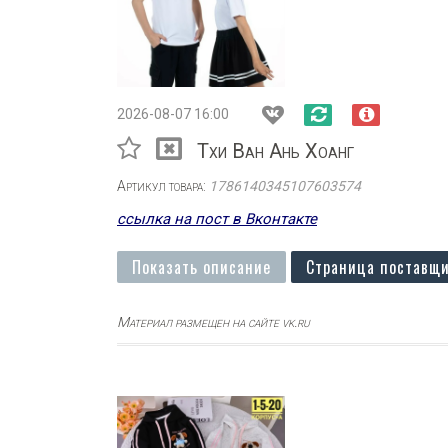
2026-08-07 16:00
Тхи Ван Ань Хоанг
Артикул товара:
1786140345107603574
ссылка на пост в Вконтакте
Показать описание
Страница поставщи
Материал размещен на сайте vk.ru