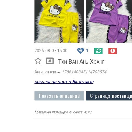
2026-08-07 15:00
1
Тхи Ван Ань Хоанг
Артикул товара:
1786140345114703574
ссылка на пост в Вконтакте
Показать описание
Страница поставщи
Материал размещен на сайте vk.ru