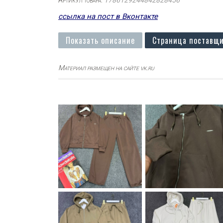
Артикул товара:
1786129244842828456
ссылка на пост в Вконтакте
Показать описание
Страница поставщи
Материал размещен на сайте vk.ru