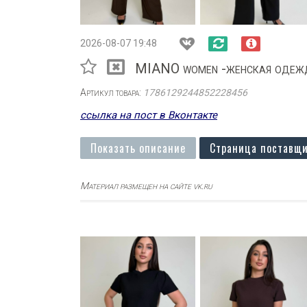
2026-08-07 19:48
MIANO women -женская одеж
Артикул товара:
1786129244852228456
ссылка на пост в Вконтакте
Показать описание
Страница поставщи
Материал размещен на сайте vk.ru