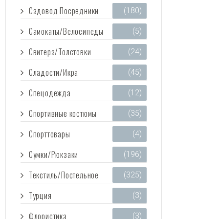
Садовод Посредники
(180)
Самокаты/Велосипеды
(5)
Свитера/Толстовки
(24)
Сладости/Икра
(45)
Спецодежда
(12)
Спортивные костюмы
(35)
Спорттовары
(4)
Сумки/Рюкзаки
(196)
Текстиль/Постельное
(325)
Турция
(3)
Флористика
(3)