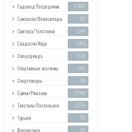
Садовод Посредники
(180)
Самокаты/Велосипеды
(5)
Свитера/Толстовки
(24)
Сладости/Икра
(45)
Спецодежда
(12)
Спортивные костюмы
(35)
Спорттовары
(4)
Сумки/Рюкзаки
(196)
Текстиль/Постельное
(325)
Турция
(3)
Флористика
(3)