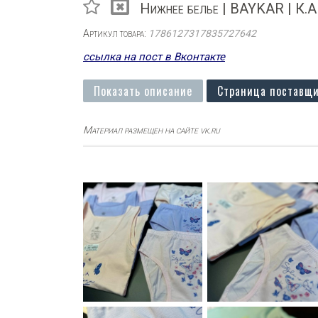
Нижнее белье | BAYKAR | К.
Артикул товара:
1786127317835727642
ссылка на пост в Вконтакте
Показать описание
Страница поставщи
Материал размещен на сайте vk.ru