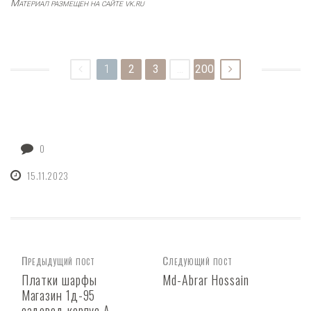
Материал размещен на сайте vk.ru
1
2
3
...
200
0
15.11.2023
Предыдущий пост
Следующий пост
Платки шарфы
Md-Abrar Hossain
Магазин 1д-95
садовод корпус А