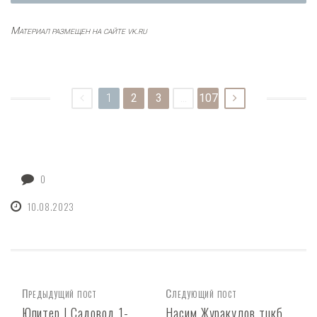
Материал размещен на сайте vk.ru
1
2
3
...
107
0
10.08.2023
Предыдущий пост
Следующий пост
Юпитер | Садовод 1-
Насим Журакулов тцкб