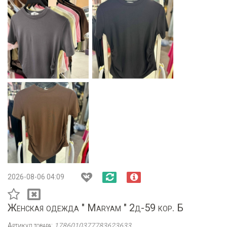
2026-08-06 04:09
Женская одежда " Maryam " 2д-59 кор. Б
Артикул товара:
1786010377783623633