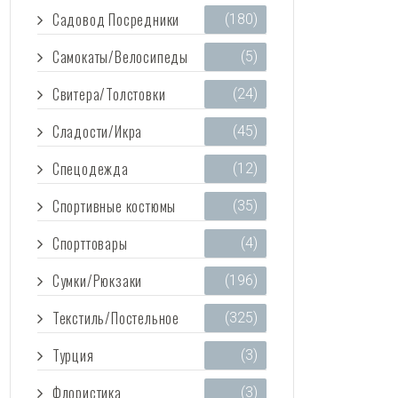
Садовод Посредники
(180)
Самокаты/Велосипеды
(5)
Свитера/Толстовки
(24)
Сладости/Икра
(45)
Спецодежда
(12)
Спортивные костюмы
(35)
Спорттовары
(4)
Сумки/Рюкзаки
(196)
Текстиль/Постельное
(325)
Турция
(3)
Флористика
(3)