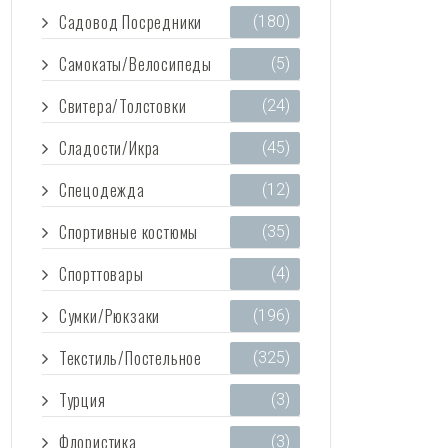
Садовод Посредники
(180)
Самокаты/Велосипеды
(5)
Свитера/Толстовки
(24)
Сладости/Икра
(45)
Спецодежда
(12)
Спортивные костюмы
(35)
Спорттовары
(4)
Сумки/Рюкзаки
(196)
Текстиль/Постельное
(325)
Турция
(3)
Флористика
(3)