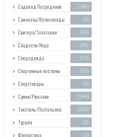
Садовод Посредники
(180)
Самокаты/Велосипеды
(5)
Свитера/Толстовки
(24)
Сладости/Икра
(45)
Спецодежда
(12)
Спортивные костюмы
(35)
Спорттовары
(4)
Сумки/Рюкзаки
(196)
Текстиль/Постельное
(325)
Турция
(3)
Флористика
(3)