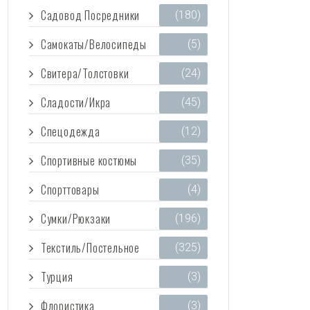
Садовод Посредники
(180)
Самокаты/Велосипеды
(5)
Свитера/Толстовки
(24)
Сладости/Икра
(45)
Спецодежда
(12)
Спортивные костюмы
(35)
Спорттовары
(4)
Сумки/Рюкзаки
(196)
Текстиль/Постельное
(325)
Турция
(3)
Флористика
(3)