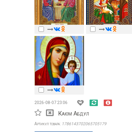
2026-08-07 23:06
Каюм Абдул
Артикул товара:
1786143702065705179